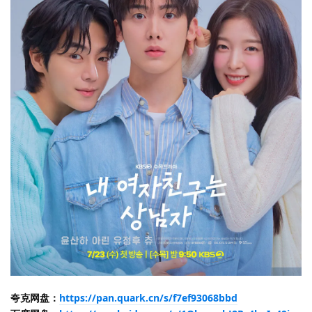
夸克网盘：
https://pan.quark.cn/s/f7ef93068bbd