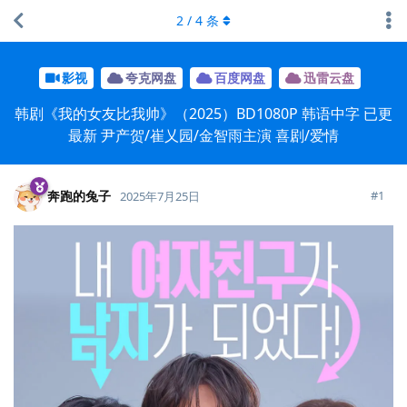
2
/
4
条
影视
夸克网盘
百度网盘
迅雷云盘
韩剧《我的女友比我帅》（2025）BD1080P 韩语中字 已更
最新 尹产贺/崔乂园/金智雨主演 喜剧/爱情
奔跑的兔子
#
1
2025年7月25日