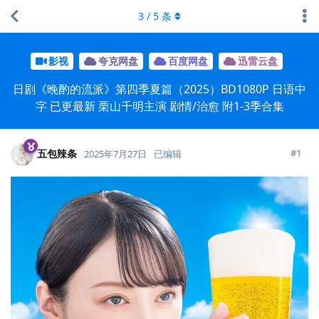
3
/
5
条
影视
夸克网盘
百度网盘
迅雷云盘
日剧《晚酌的流派》第四季夏篇（2025）BD1080P 日语中
字 已更最新 栗山千明主演 剧情/治愈 附1-3季合集
五包辣条
#
1
2025年7月27日
已编辑