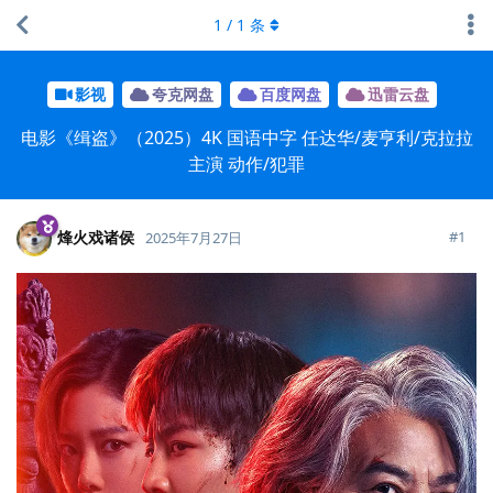
1
/
1
条
影视
夸克网盘
百度网盘
迅雷云盘
电影《缉盗》（2025）4K 国语中字 任达华/麦亨利/克拉拉
主演 动作/犯罪
烽火戏诸侯
#
1
2025年7月27日