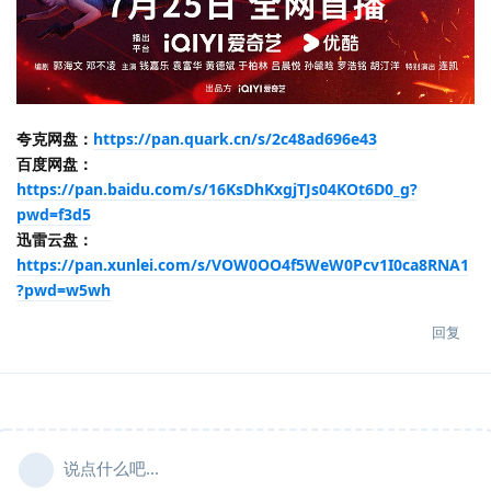
夸克网盘：
https://pan.quark.cn/s/2c48ad696e43
百度网盘：
https://pan.baidu.com/s/16KsDhKxgjTJs04KOt6D0_g?
pwd=f3d5
迅雷云盘：
https://pan.xunlei.com/s/VOW0OO4f5WeW0Pcv1I0ca8RNA1
?pwd=w5wh
回复
说点什么吧...