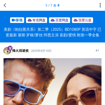
5
/
7
条
影视
夸克网盘
百度网盘
迅雷云盘
美剧《柏拉图关系》第二季（2025）BD1080P 英语中字 已
更最新 塞斯·罗根/萝丝·拜恩主演 喜剧/爱情 附第一季全集
烽火戏诸侯
#
1
2025年8月10日