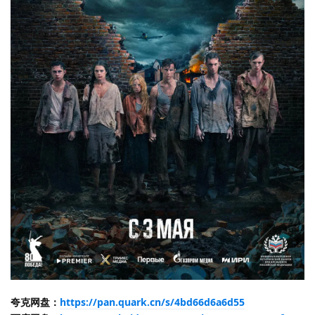
夸克网盘：
https://pan.quark.cn/s/4bd66d6a6d55