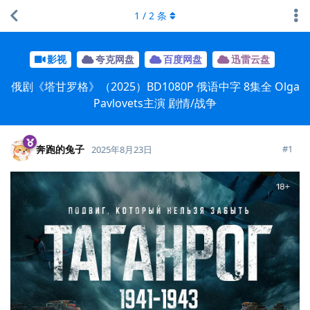
1
/
2
条
影视
夸克网盘
百度网盘
迅雷云盘
俄剧《塔甘罗格》（2025）BD1080P 俄语中字 8集全 Olga
Pavlovets主演 剧情/战争
奔跑的兔子
#
1
2025年8月23日