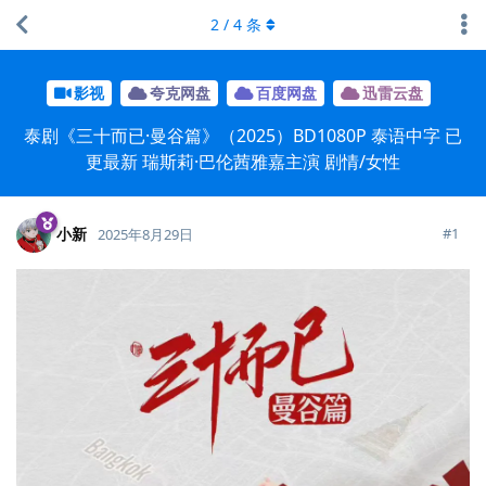
2
/
4
条
影视
夸克网盘
百度网盘
迅雷云盘
泰剧《三十而已·曼谷篇》（2025）BD1080P 泰语中字 已
更最新 瑞斯莉·巴伦茜雅嘉主演 剧情/女性
小新
#
1
2025年8月29日