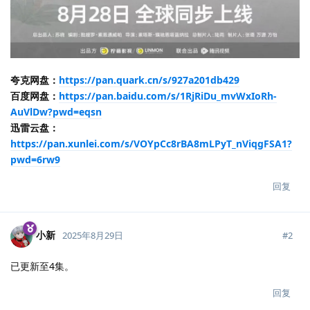
夸克网盘：
https://pan.quark.cn/s/927a201db429
百度网盘：
https://pan.baidu.com/s/1RjRiDu_mvWxIoRh-
AuVlDw?pwd=eqsn
迅雷云盘：
https://pan.xunlei.com/s/VOYpCc8rBA8mLPyT_nViqgFSA1?
pwd=6rw9
回复
小新
#
2
2025年8月29日
已更新至4集。
回复