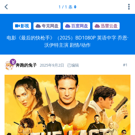
1
/
1
条
影视
夸克网盘
百度网盘
迅雷云盘
电影《最后的快枪手》（2025）BD1080P 英语中字 乔恩·
沃伊特主演 剧情/动作
奔跑的兔子
#
1
2025年9月2日
已编辑