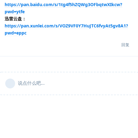
https://pan.baidu.com/s/1tg4f5hZQWg3OFbqtwXIkcw?
pwd=ytfe
迅雷云盘：
https://pan.xunlei.com/s/VOZ9VF0Y7HuJTC6fvyAt5gv8A1?
pwd=eppc
回复
说点什么吧...