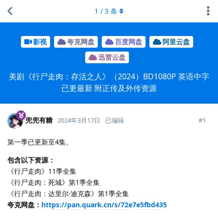
1
/
3
条
影视
夸克网盘
百度网盘
阿里云盘
迅雷云盘
美剧《行尸走肉：存活之人》（2024）BD1080P 英语中字
已更最新 附正传及外传资源
兜兜有糖
#
1
2024年3月17日
已编辑
第一季已更新至4集。
包含以下资源：
《行尸走肉》11季全集
《行尸走肉：死城》第1季全集
《行尸走肉：达里尔·迪克森》第1季全集
夸克网盘：
https://pan.quark.cn/s/72e7e5fbd435