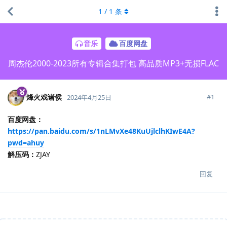
1
/
1
条
音乐
百度网盘
周杰伦2000-2023所有专辑合集打包 高品质MP3+无损FLAC
烽火戏诸侯
#
1
2024年4月25日
百度网盘：
https://pan.baidu.com/s/1nLMvXe48KuUjlclhKIwE4A?
pwd=ahuy
解压码：
ZJAY
回复