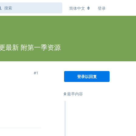
简体中文
登录
已更最新 附第一季资源
#
1
登录以回复
最早内容
回复