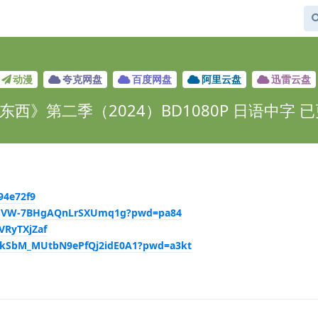
动漫
夸克网盘
百度网盘
阿里云盘
迅雷云盘
西》第二季（2024）BD1080P 日语中字 
94e72f9
171SVW-7BHgAQnLrSXUmq1g?pwd=pa84
VRyTXjZaf
VNskSbM_MUtbN9ePfQj2idE0A1?pwd=a3kt