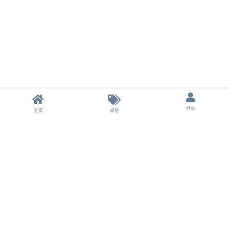
登录
首页
标签
本站不储存任何资源，所有资源均来自用户分享的网盘链接。
本站为非盈利性站点，不收取任何费用，所有分享不涉及商业行为。
如果侵犯了您的权益，请及时联系我们删除。
© 2024-2026 云盘之家