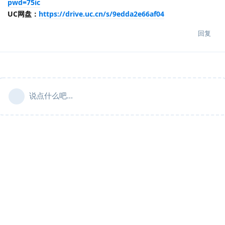
pwd=75ic
UC网盘：
https://drive.uc.cn/s/9edda2e66af04
回复
说点什么吧...