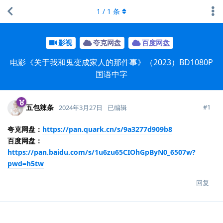
1
/
1
条
影视
夸克网盘
百度网盘
电影《关于我和鬼变成家人的那件事》（2023）BD1080P
国语中字
五包辣条
#
1
2024年3月27日
已编辑
夸克网盘：
https://pan.quark.cn/s/9a3277d909b8
百度网盘：
https://pan.baidu.com/s/1u6zu65CIOhGpByN0_6507w?
pwd=h5tw
回复