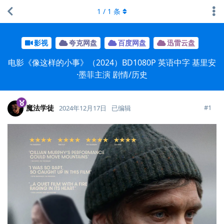
1
/
1
条
影视
夸克网盘
百度网盘
迅雷云盘
电影《像这样的小事》（2024）BD1080P 英语中字 基里安
·墨菲主演 剧情/历史
魔法学徒
#
1
2024年12月17日
已编辑