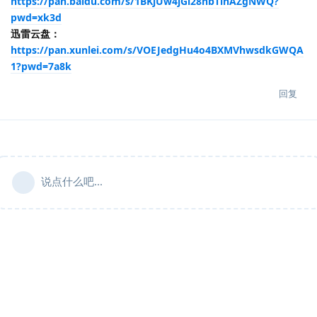
https://pan.baidu.com/s/1BKjUw4jGl28nbTihAZgNWQ?
pwd=xk3d
迅雷云盘：
https://pan.xunlei.com/s/VOEJedgHu4o4BXMVhwsdkGWQA
1?pwd=7a8k
回复
说点什么吧...