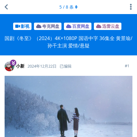
5
/
8
条
影视
夸克网盘
百度网盘
迅雷云盘
国剧《冬至》（2024）4K+1080P 国语中字 36集全 黄景瑜/
孙千主演 爱情/悬疑
小新
#
1
2024年12月22日
已编辑