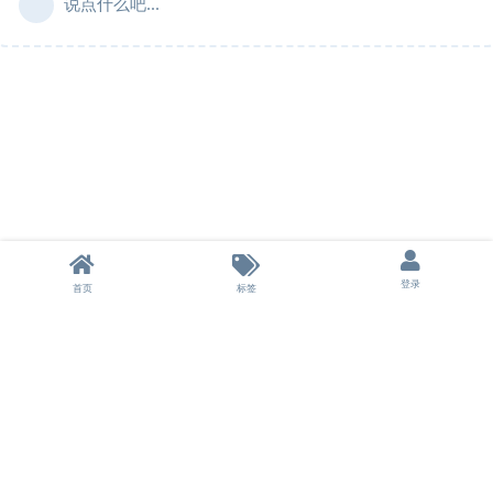
说点什么吧...
登录
首页
标签
本站不储存任何资源，所有资源均来自用户分享的网盘链接。
本站为非盈利性站点，不收取任何费用，所有分享不涉及商业行为。
如果侵犯了您的权益，请及时联系我们删除。
© 2024-2026 云盘之家