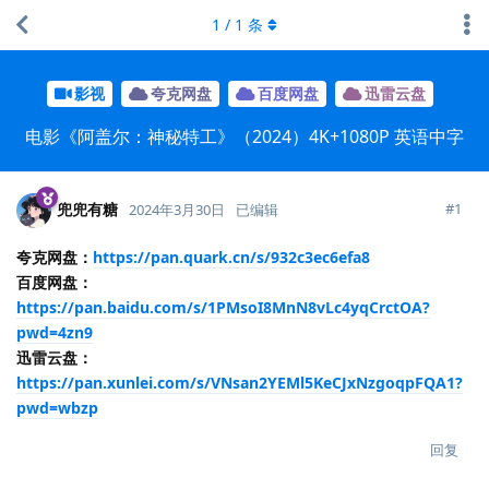
1
/
1
条
影视
夸克网盘
百度网盘
迅雷云盘
电影《阿盖尔：神秘特工》（2024）4K+1080P 英语中字
兜兜有糖
#
1
2024年3月30日
已编辑
夸克网盘：
https://pan.quark.cn/s/932c3ec6efa8
百度网盘：
https://pan.baidu.com/s/1PMsoI8MnN8vLc4yqCrctOA?
pwd=4zn9
迅雷云盘：
https://pan.xunlei.com/s/VNsan2YEMl5KeCJxNzgoqpFQA1?
pwd=wbzp
回复