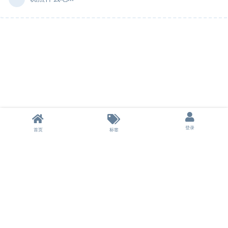
登录
首页
标签
本站不储存任何资源，所有资源均来自用户分享的网盘链接。
本站为非盈利性站点，不收取任何费用，所有分享不涉及商业行为。
如果侵犯了您的权益，请及时联系我们删除。
© 2024-2026 云盘之家