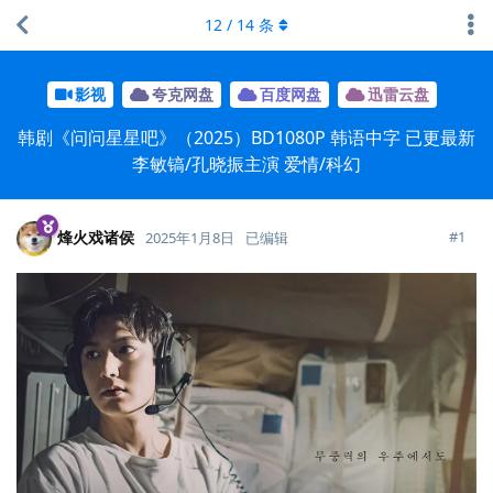
12
/
14
条
影视
夸克网盘
百度网盘
迅雷云盘
韩剧《问问星星吧》（2025）BD1080P 韩语中字 已更最新
李敏镐/孔晓振主演 爱情/科幻
烽火戏诸侯
#
1
2025年1月8日
已编辑