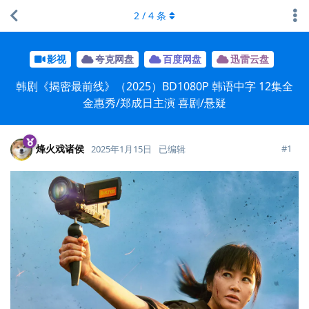
2
/
4
条
影视
夸克网盘
百度网盘
迅雷云盘
韩剧《揭密最前线》（2025）BD1080P 韩语中字 12集全
金惠秀/郑成日主演 喜剧/悬疑
烽火戏诸侯
#
1
2025年1月15日
已编辑