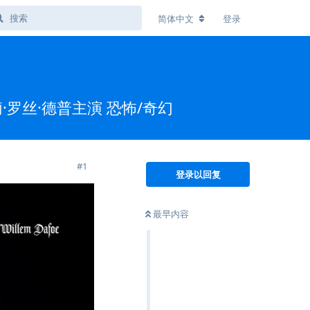
简体中文
登录
·罗丝·德普主演 恐怖/奇幻
#
1
登录以回复
最早内容