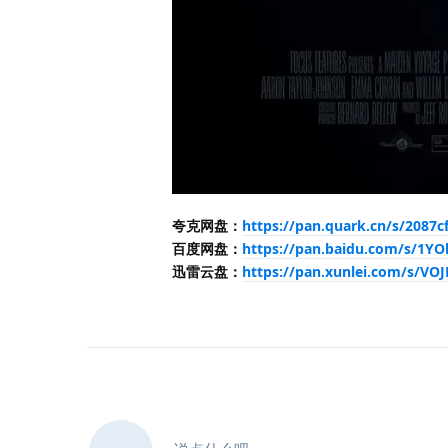
夸克网盘：
https://pan.quark.cn/s/2087c
百度网盘：
https://pan.baidu.com/s/1
迅雷云盘：
https://pan.xunlei.com/s/