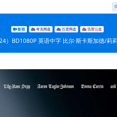
影视
夸克网盘
百度网盘
迅雷云盘
4）BD1080P 英语中字 比尔·斯卡斯加德/莉莉