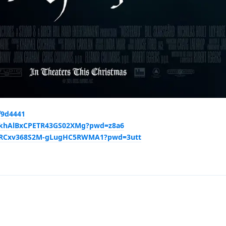
f9d4441
YOkhAlBxCPETR43GS02XMg?pwd=z8a6
VOJRCxv368S2M-gLugHC5RWMA1?pwd=3utt