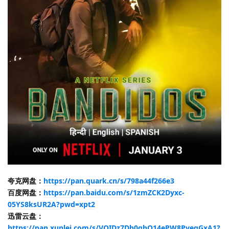
夸克网盘：
https://pan.quark.cn/s/798a44f266e3
百度网盘：
https://pan.baidu.com/s/1zmZCK2Dyxc-
05YS8ksUR2A?pwd=xpt2
迅雷云盘：
https://pan.xunlei.com/s/VOIDz7Db0qhO14ePW8PvegGxA1?