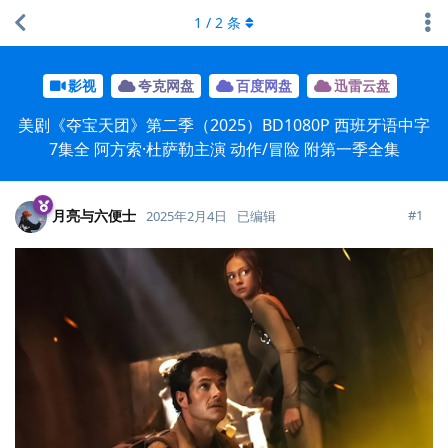
1
/
2
条
影视
夸克网盘
百度网盘
迅雷云盘
美剧《夺宝天团》第二季（2025）BD1080P 西班牙语中字
7集全 阿方索·杜萨勒主演 动作/冒险 附第一季全集
月亮与六便士
#
1
2025年2月4日
已编辑