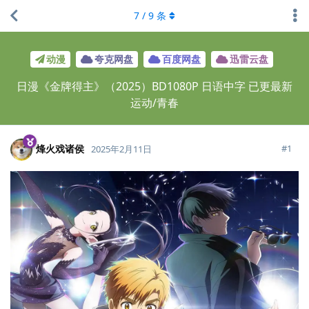
7
/
9
条
动漫
夸克网盘
百度网盘
迅雷云盘
日漫《金牌得主》（2025）BD1080P 日语中字 已更最新
运动/青春
烽火戏诸侯
#
1
2025年2月11日