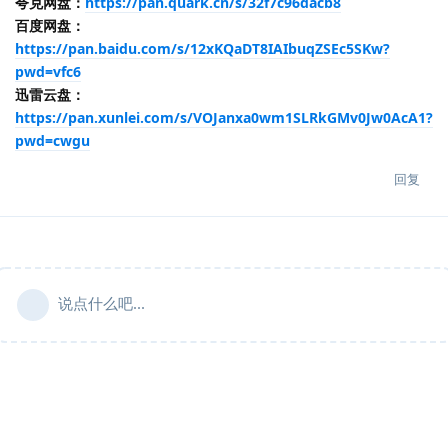
夸克网盘：
https://pan.quark.cn/s/32f7c96dacb8
百度网盘：
https://pan.baidu.com/s/12xKQaDT8IAIbuqZSEc5SKw?
pwd=vfc6
迅雷云盘：
https://pan.xunlei.com/s/VOJanxa0wm1SLRkGMv0Jw0AcA1?
pwd=cwgu
回复
说点什么吧...