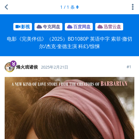
1
/
1
条
影视
夸克网盘
百度网盘
迅雷云盘
电影《完美伴侣》（2025）BD1080P 英语中字 索菲·撒切
尔/杰克·奎德主演 科幻/惊悚
烽火戏诸侯
#
1
2025年2月21日