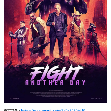
夸克网盘：
https://pan.quark.cn/s/7d248280b1ff