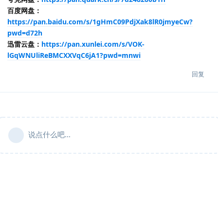
百度网盘：
https://pan.baidu.com/s/1gHmC09PdjXak8lR0jmyeCw?
pwd=d72h
迅雷云盘：
https://pan.xunlei.com/s/VOK-
lGqWNUliReBMCXXVqC6jA1?pwd=mnwi
回复
说点什么吧...