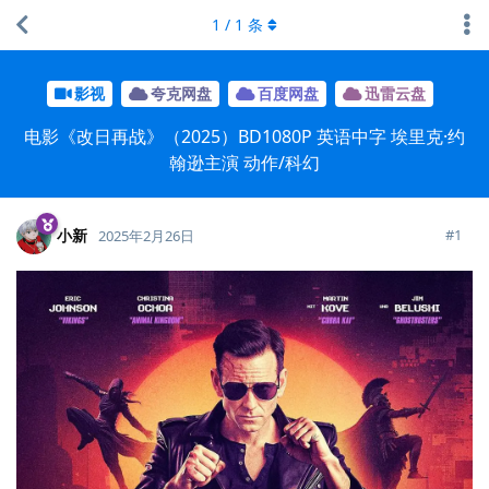
1
/
1
条
影视
夸克网盘
百度网盘
迅雷云盘
电影《改日再战》（2025）BD1080P 英语中字 埃里克·约
翰逊主演 动作/科幻
小新
#
1
2025年2月26日