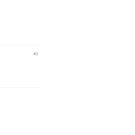
回复
#
2
回复