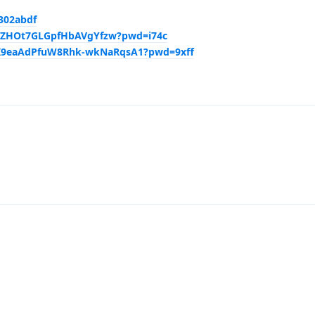
1302abdf
F_dZHOt7GLGpfHbAVgYfzw?pwd=i74c
VOK9eaAdPfuW8Rhk-wkNaRqsA1?pwd=9xff