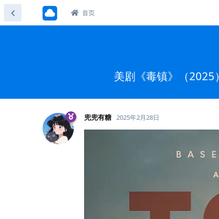
首页
美剧《毒镇》（2025）
兜兜有糖
2025年2月28日