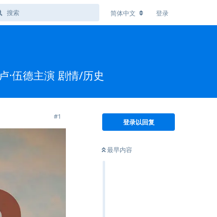
简体中文
登录
·卢·伍德主演 剧情/历史
#
1
登录以回复
最早内容