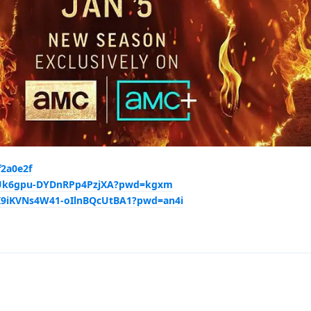
f2a0e2f
yzUk6gpu-DYDnRPp4PzjXA?pwd=kgxm
OK9iKVNs4W41-oIlnBQcUtBA1?pwd=an4i