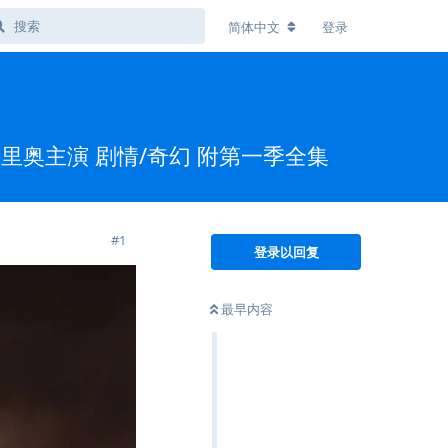
简体中文
登录
达里奥主演 剧情/奇幻 附第一季全集
#
1
登录以回复
最早内容