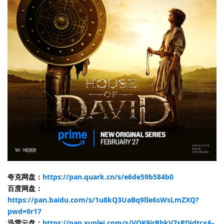
夸克网盘：
https://pan.quark.cn/s/e6de59b584b0
百度网盘：
https://pan.baidu.com/s/1u8kQ3UaBq9lIe6sWsLmZXQ?
pwd=9r17
迅雷云盘：
https://pan.xunlei.com/s/VOK9jrRhkV7sPDidtcxA-