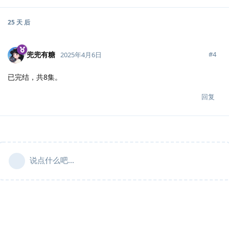
25 天
后
兜兜有糖
#
4
2025年4月6日
已完结，共8集。
回复
说点什么吧...