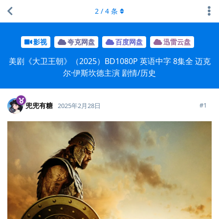
2
/
4
条
影视
夸克网盘
百度网盘
迅雷云盘
美剧《大卫王朝》（2025）BD1080P 英语中字 8集全 迈克
尔·伊斯坎德主演 剧情/历史
兜兜有糖
#
1
2025年2月28日