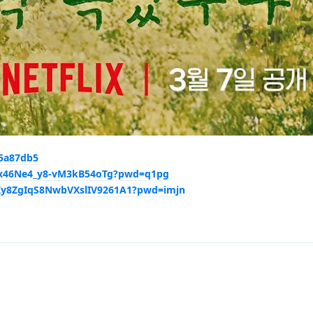
95a87db5
N3x46Ne4_y8-vM3kB54oTg?pwd=q1pg
OKy8ZgIqS8NwbVXslIV9261A1?pwd=imjn