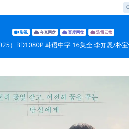
影视
夸克网盘
百度网盘
迅雷云盘
）BD1080P 韩语中字 16集全 李知恩/朴宝剑主