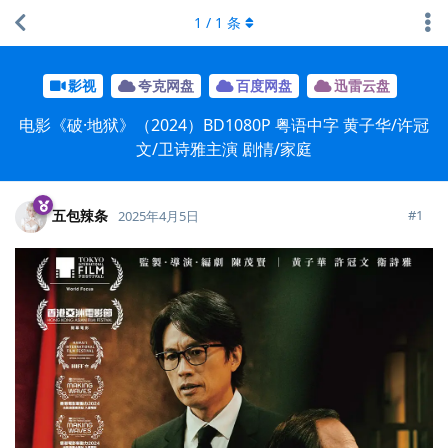
1
/
1
条
影视
夸克网盘
百度网盘
迅雷云盘
电影《破·地狱》（2024）BD1080P 粤语中字 黄子华/许冠
文/卫诗雅主演 剧情/家庭
五包辣条
#
1
2025年4月5日