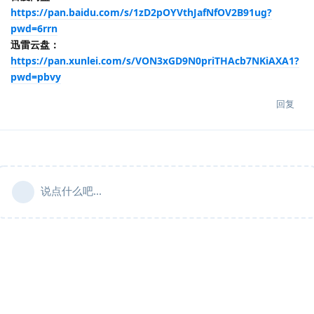
https://pan.baidu.com/s/1zD2pOYVthJafNfOV2B91ug?
pwd=6rrn
迅雷云盘：
https://pan.xunlei.com/s/VON3xGD9N0priTHAcb7NKiAXA1?
pwd=pbvy
回复
说点什么吧...