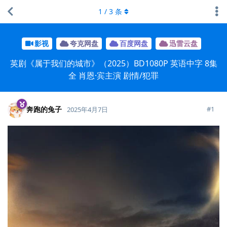
1
/
3
条
影视
夸克网盘
百度网盘
迅雷云盘
英剧《属于我们的城市》（2025）BD1080P 英语中字 8集
全 肖恩·宾主演 剧情/犯罪
奔跑的兔子
#
1
2025年4月7日