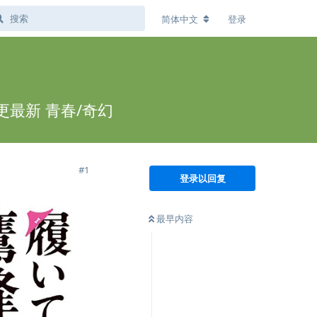
简体中文
登录
更最新 青春/奇幻
#
1
登录以回复
最早内容