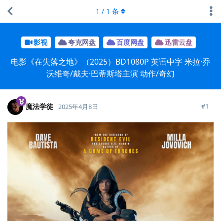
1
/
1
条
影视
夸克网盘
百度网盘
迅雷云盘
电影《在失落之地》（2025）BD1080P 英语中字 米拉·乔
沃维奇/戴夫·巴蒂斯塔主演 动作/奇幻
魔法学徒
#
1
2025年4月8日