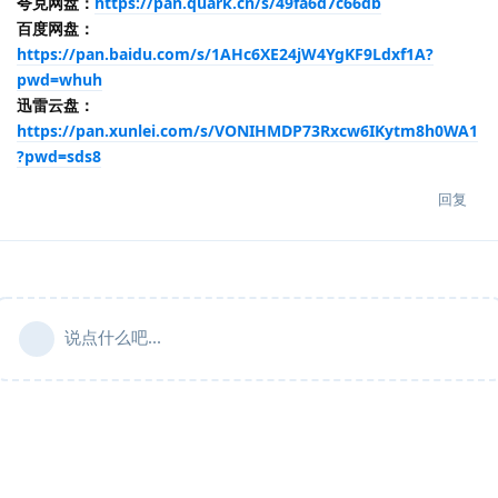
夸克网盘：
https://pan.quark.cn/s/49fa6d7c66db
百度网盘：
https://pan.baidu.com/s/1AHc6XE24jW4YgKF9Ldxf1A?
pwd=whuh
迅雷云盘：
https://pan.xunlei.com/s/VONIHMDP73Rxcw6IKytm8h0WA1
?pwd=sds8
回复
说点什么吧...