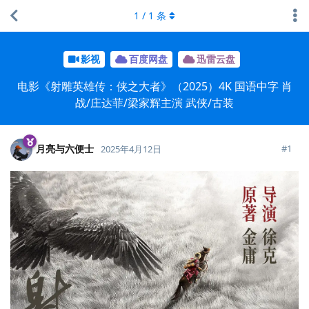
1
/
1
条
影视
百度网盘
迅雷云盘
电影《射雕英雄传：侠之大者》（2025）4K 国语中字 肖
战/庄达菲/梁家辉主演 武侠/古装
月亮与六便士
#
1
2025年4月12日