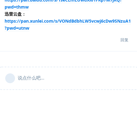
pwd=thmw
迅雷云盘：
https://pan.xunlei.com/s/VONdBdbhLW5vcwj6cDw9SNzuA1
?pwd=utnw
回复
说点什么吧...