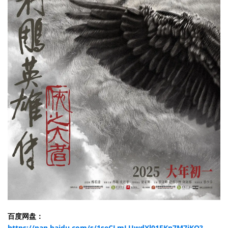
百度网盘：
https://pan.baidu.com/s/1seCLmLUwdXl01FKp7M7jKQ?