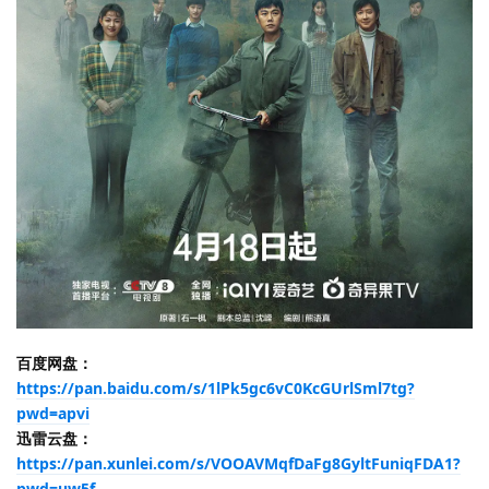
百度网盘：
https://pan.baidu.com/s/1lPk5gc6vC0KcGUrlSml7tg?
pwd=apvi
迅雷云盘：
https://pan.xunlei.com/s/VOOAVMqfDaFg8GyltFuniqFDA1?
pwd=uw5f