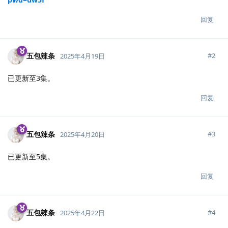
回复
五包辣条
#
2
2025年4月19日
已更新至3集。
回复
五包辣条
#
3
2025年4月20日
已更新至5集。
回复
五包辣条
#
4
2025年4月22日