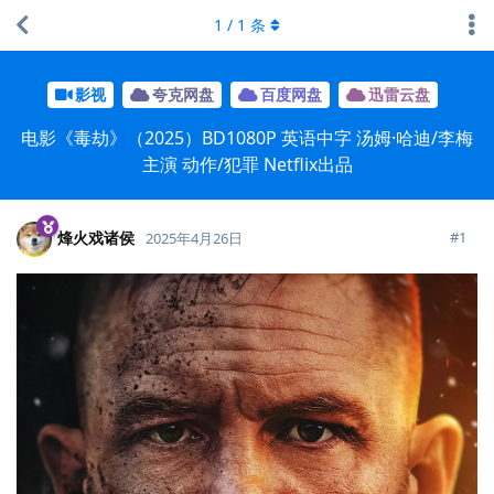
1
/
1
条
影视
夸克网盘
百度网盘
迅雷云盘
电影《毒劫》（2025）BD1080P 英语中字 汤姆·哈迪/李梅
主演 动作/犯罪 Netflix出品
烽火戏诸侯
#
1
2025年4月26日