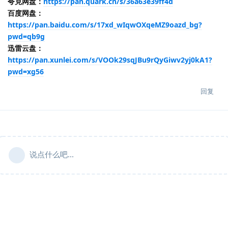
夸克网盘：
https://pan.quark.cn/s/36a63e39ff4d
百度网盘：
https://pan.baidu.com/s/17xd_wIqwOXqeMZ9oazd_bg?
pwd=qb9g
迅雷云盘：
https://pan.xunlei.com/s/VOOk29sqJBu9rQyGiwv2yj0kA1?
pwd=xg56
回复
说点什么吧...