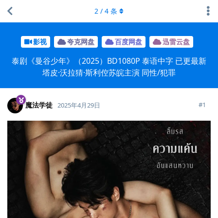
2
/
4
条
影视
夸克网盘
百度网盘
迅雷云盘
泰剧《曼谷少年》（2025）BD1080P 泰语中字 已更最新
塔皮·沃拉猜·斯利倥苏皖主演 同性/犯罪
魔法学徒
#
1
2025年4月29日