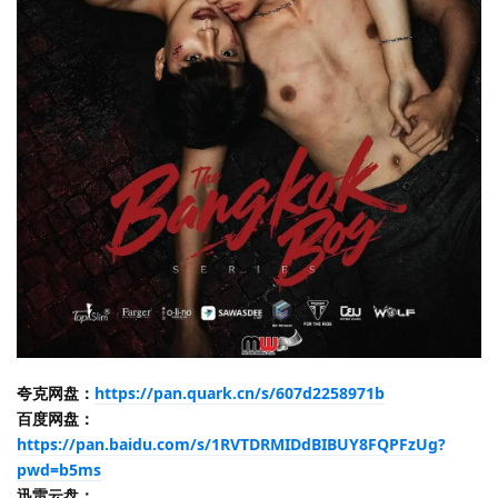
夸克网盘：
https://pan.quark.cn/s/607d2258971b
百度网盘：
https://pan.baidu.com/s/1RVTDRMIDdBIBUY8FQPFzUg?
pwd=b5ms
迅雷云盘：