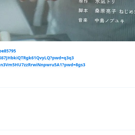
4be85795
aGX67JHbkiQTRgk61QvyLQ?pwd=q3q3
VOPn3Vm5HU7zzRrwiNnpwru5A1?pwd=8gs3