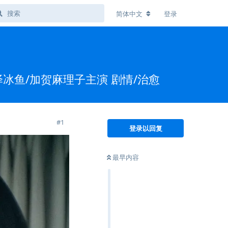
简体中文
登录
泽冰鱼/加贺麻理子主演 剧情/治愈
#
1
登录以回复
最早内容