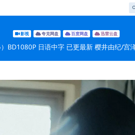
影视
夸克网盘
百度网盘
迅雷云盘
）BD1080P 日语中字 已更最新 樱井由纪/宫