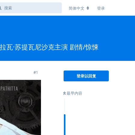
简体中文
登录
吉拉瓦·苏提瓦尼沙克主演 剧情/惊悚
#
1
登录以回复
最早内容