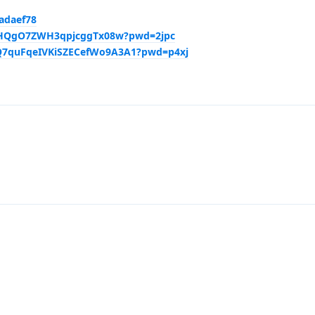
0adaef78
1VHQgO7ZWH3qpjcggTx08w?pwd=2jpc
OQ7quFqeIVKiSZECefWo9A3A1?pwd=p4xj