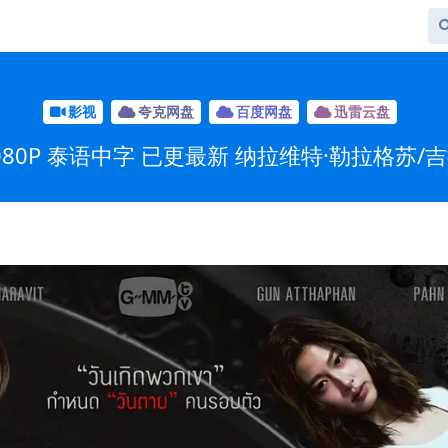
影视
夸克网盘
百度网盘
迅雷云盘
080P 泰语中字 已更最新 纳拉维特·勒拉格苏/