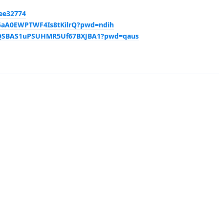
5ee32774
X5aA0EWPTWF4Is8tKilrQ?pwd=ndih
VOQSBAS1uPSUHMR5Uf67BXJBA1?pwd=qaus