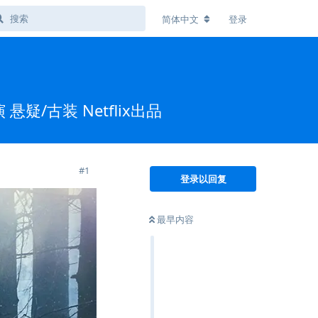
简体中文
登录
疑/古装 Netflix出品
#
1
登录以回复
最早内容