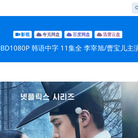
影视
夸克网盘
百度网盘
迅雷云盘
D1080P 韩语中字 11集全 李宰旭/曹宝儿主演 悬