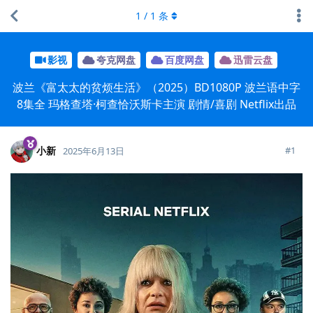
1
/
1
条
影视
夸克网盘
百度网盘
迅雷云盘
波兰《富太太的贫烦生活》（2025）BD1080P 波兰语中字
8集全 玛格查塔·柯查恰沃斯卡主演 剧情/喜剧 Netflix出品
小新
#
1
2025年6月13日