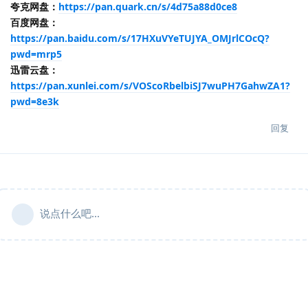
夸克网盘：
https://pan.quark.cn/s/4d75a88d0ce8
百度网盘：
https://pan.baidu.com/s/17HXuVYeTUJYA_OMJrlCOcQ?
pwd=mrp5
迅雷云盘：
https://pan.xunlei.com/s/VOScoRbelbiSJ7wuPH7GahwZA1?
pwd=8e3k
回复
说点什么吧...