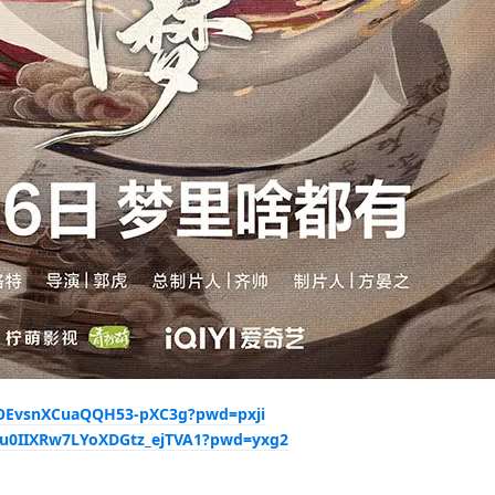
n6OEvsnXCuaQQH53-pXC3g?pwd=pxji
OTu0IIXRw7LYoXDGtz_ejTVA1?pwd=yxg2