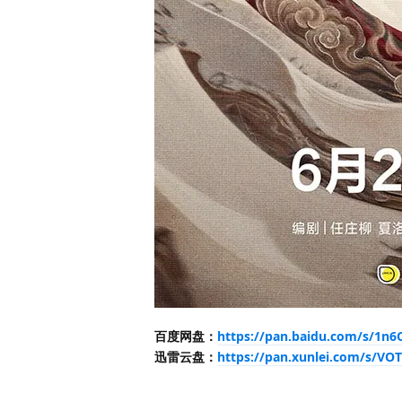
百度网盘：
https://pan.baidu.com/s/1
迅雷云盘：
https://pan.xunlei.com/s/V