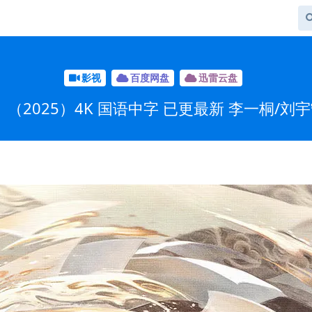
影视
百度网盘
迅雷云盘
（2025）4K 国语中字 已更最新 李一桐/刘宇