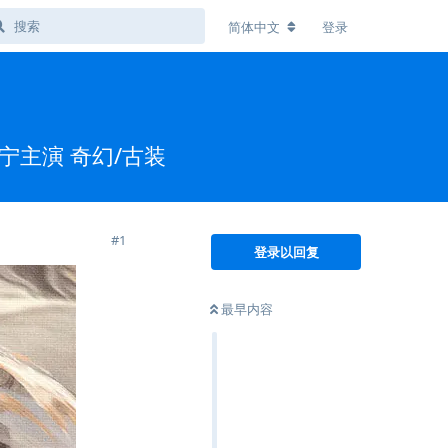
简体中文
登录
宁主演 奇幻/古装
#
1
登录以回复
最早内容