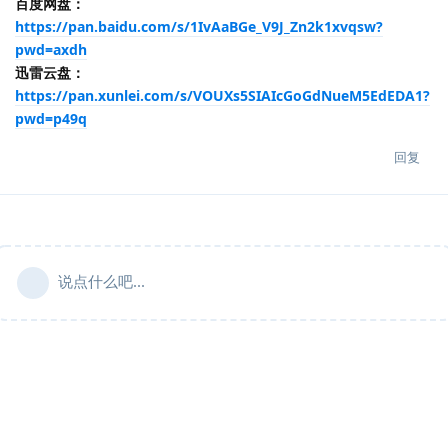
百度网盘：
https://pan.baidu.com/s/1IvAaBGe_V9J_Zn2k1xvqsw?
pwd=axdh
迅雷云盘：
https://pan.xunlei.com/s/VOUXs5SIAIcGoGdNueM5EdEDA1?
pwd=p49q
回复
说点什么吧...