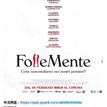
夸克网盘：
https://pan.quark.cn/s/a6590c95646e