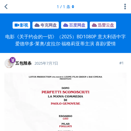
1
/
1
条
影视
夸克网盘
百度网盘
迅雷云盘
电影《关于约会的一切》（2025）BD1080P 意大利语中字
爱德华多·莱奥/皮拉尔·福格莉亚蒂主演 喜剧/爱情
五包辣条
#
1
2025年7月7日