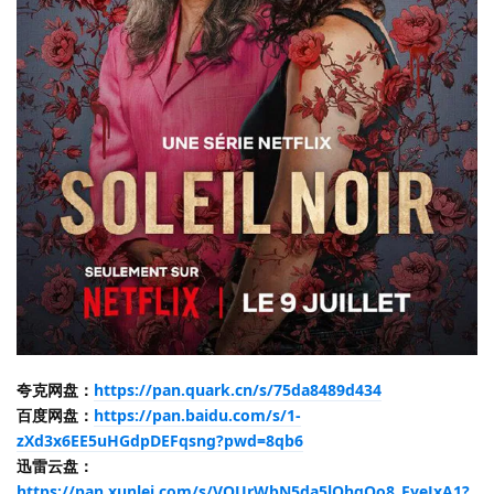
夸克网盘：
https://pan.quark.cn/s/75da8489d434
百度网盘：
https://pan.baidu.com/s/1-
zXd3x6EE5uHGdpDEFqsng?pwd=8qb6
迅雷云盘：
https://pan.xunlei.com/s/VOUrWbN5da5lOhqQo8_FyeJxA1?