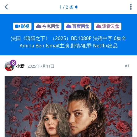
1
/
2
条
影视
夸克网盘
百度网盘
迅雷云盘
法国《暗阳之下》（2025）BD1080P 法语中字 6集全
Amina Ben Ismail主演 剧情/犯罪 Netflix出品
小新
#
1
2025年7月11日