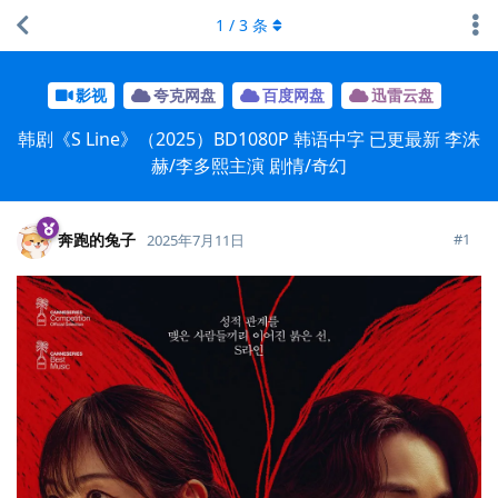
1
/
3
条
影视
夸克网盘
百度网盘
迅雷云盘
韩剧《S Line》（2025）BD1080P 韩语中字 已更最新 李洙
赫/李多熙主演 剧情/奇幻
奔跑的兔子
#
1
2025年7月11日