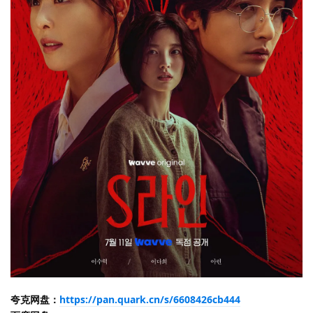
夸克网盘：
https://pan.quark.cn/s/6608426cb444