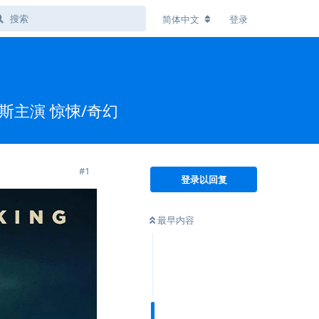
简体中文
登录
恩斯主演 惊悚/奇幻
#
1
登录以回复
最早内容