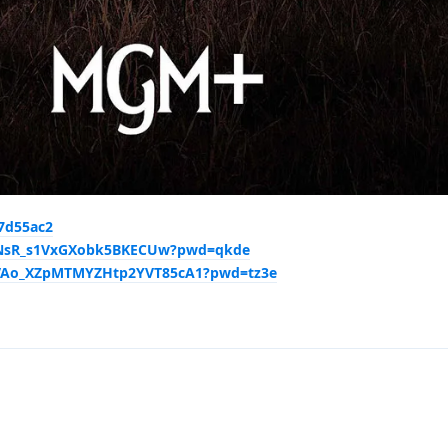
07d55ac2
eyNsR_s1VxGXobk5BKECUw?pwd=qkde
VOVAo_XZpMTMYZHtp2YVT85cA1?pwd=tz3e