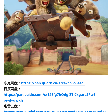
夸克网盘：
https://pan.quark.cn/s/ce7cb5c6eea5
百度网盘：
https://pan.baidu.com/s/12Efg7bOdgiZTlCxgarLSPw?
pwd=gwkh
迅雷云盘：
https://pan.xunlei.com/s/VOVBKEAsQepd8eW_gXmawzxjA1