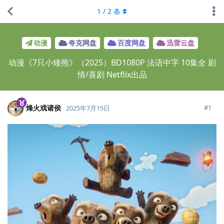
1
/
2
条
动漫
夸克网盘
百度网盘
迅雷云盘
动漫《7只小矮熊》（2025）BD1080P 法语中字 10集全 剧
情/喜剧 Netflix出品
烽火戏诸侯
#
1
2025年7月15日